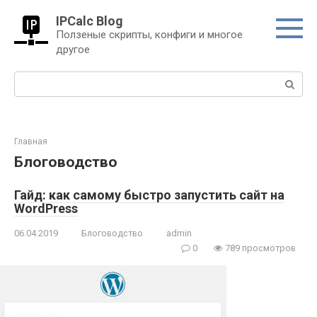
Перейти
IPCalc Blog
к
Ползеные скрипты, конфиги и многое
контенту
другое
Поиск:
Главная
Блоговодство
Гайд: как самому быстро запустить сайт на
WordPress
06.04.2019
Блоговодство
admin
0
789 просмотров