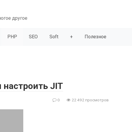
ногое другое
PHP
SEO
Soft
+
Полезное
 настроить JIT
0
22 492 просмотров