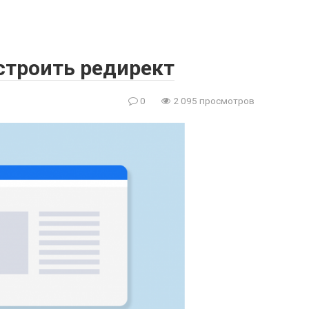
астроить редирект
0
2 095 просмотров