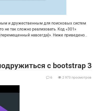
ивным и дружественным для поисковых систем
о не так сложно реализовать. Код «301»
y (перемещенный навсегда)». Ниже приведено…
подружиться с bootstrap 3
6
2 973 просмотров