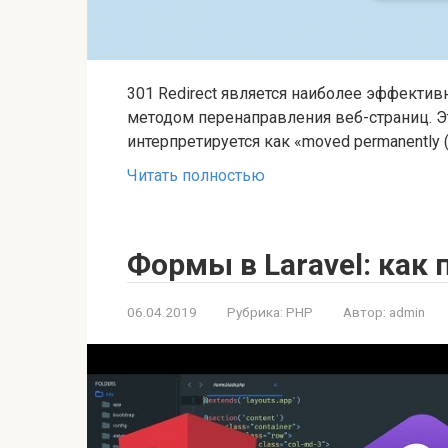
301 Redirect является наиболее эффект
методом перенаправления веб-страниц. Эт
интерпретируется как «moved permanentl
Читать полностью
Формы в Laravel: как 
06.04.2019
Рубрика:
PHP
Автор:
admin