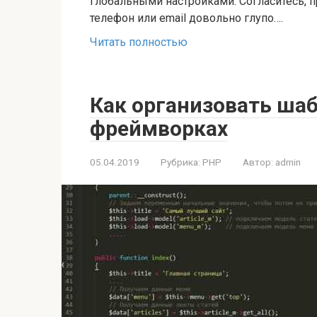
глобальными настройками. Согласитесь, 
телефон или email довольно глупо….
Читать полностью
Как организовать ша
фреймворках
05.04.2019
Рубрика:
PHP
Автор:
admin