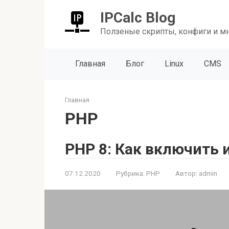
Перейти
IPCalc Blog
к
контенту
Ползеные скрипты, конфиги и м
Главная
Блог
Linux
CMS
Главная
PHP
PHP 8: Как включить и
07.12.2020
Рубрика:
PHP
Автор:
admin