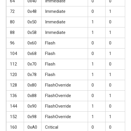
64
0x40
Immediate
0
0
72
0x48
Immediate
0
1
80
0x50
Immediate
1
0
88
0x58
Immediate
1
1
96
0x60
Flash
0
0
104
0x68
Flash
0
1
112
0x70
Flash
1
0
120
0x78
Flash
1
1
128
0x80
FlashOverride
0
0
136
0x88
FlashOverride
0
1
144
0x90
FlashOverride
1
0
152
0x98
FlashOverride
1
1
160
0xA0
Critical
0
0