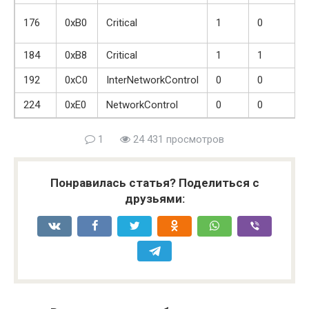
176
0xB0
Critical
1
0
184
0xB8
Critical
1
1
192
0xC0
InterNetworkControl
0
0
224
0xE0
NetworkControl
0
0
1
24 431 просмотров
Понравилась статья? Поделиться с
друзьями: