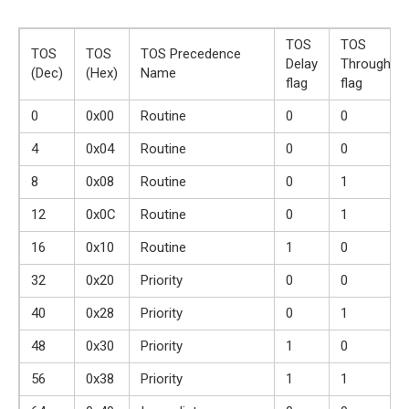
TOS
TOS
TOS
TOS
TOS Precedence
Delay
Throughpu
(Dec)
(Hex)
Name
flag
flag
0
0x00
Routine
0
0
4
0x04
Routine
0
0
8
0x08
Routine
0
1
12
0x0C
Routine
0
1
16
0x10
Routine
1
0
32
0x20
Priority
0
0
40
0x28
Priority
0
1
48
0x30
Priority
1
0
56
0x38
Priority
1
1