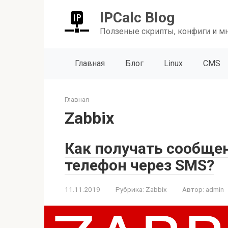
Перейти
IPCalc Blog
к
контенту
Ползеные скрипты, конфиги и м
Главная
Блог
Linux
CMS
Главная
Zabbix
Как получать сообщен
телефон через SMS?
11.11.2019
Рубрика:
Zabbix
Автор:
admin