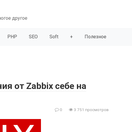
ногое другое
PHP
SEO
Soft
+
Полезное
ия от Zabbix себе на
0
3 751 просмотров