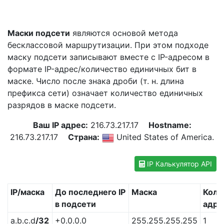
Маски подсети
являются основой метода
бесклассовой маршрутизации. При этом подходе
маску подсети записывают вместе с IP-адресом в
формате IP-адрес/количество единичных бит в
маске. Число после знака дроби (т. н. длина
префикса сети) означает количество единичных
разрядов в маске подсети.
Ваш IP адрес:
216.73.217.17
Hostname:
216.73.217.17
Страна:
United States of America.
IP Калькулятор API
IP/маска
До последнего IP
Маска
Коли
в подсети
адре
a.b.c.d
/32
+0.0.0.0
255.255.255.255
1