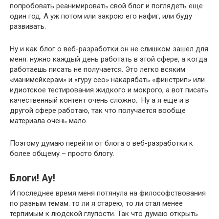
попробовать реанимировать свой блог и поглядеть еще
один год. А уж потом или закрою его нафиг, или буду
развивать.
Ну и как блог о веб-разработки он не слишком зашел для
меня: нужно каждый день работать в этой сфере, а когда
работаешь писать не получается. Это легко всяким
«манимейкерам» и «гуру сео» накарябать «финстрип» или
идиотское тестирования жидкого и мокрого, а вот писать
качественный контент очень сложно. Ну а я еще и в
другой сфере работаю, так что получается вообще
материала очень мало.
Поэтому думаю перейти от блога о веб-разработки к
более общему – просто блогу.
Блоги! Ау!
И последнее время меня потянула на философствования
по разным темам: то ли я старею, то ли стал менее
терпимым к людской глупости. Так что думаю открыть