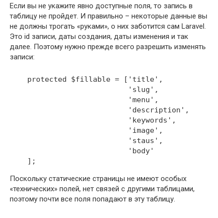
Если вы не укажите явно доступные поля, то запись в
таблицу не пройдет. И правильно – некоторые данные вы
не должны трогать «руками», о них заботится сам Laravel.
Это id записи, даты создания, даты изменения и так
далее. Поэтому нужно прежде всего разрешить изменять
записи:
protected
$fillable
=
[
'title'
,
'slug'
,
'menu'
,
'description'
,
'keywords'
,
'image'
,
'staus'
,
'body'
]
;
Поскольку статические страницы не имеют особых
«технических» полей, нет связей с другими таблицами,
поэтому почти все поля попадают в эту таблицу.