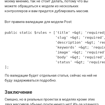
моему мнению, так не стоит делать, потому что вы
можете обращаться к модели из нескольких
контроллеров и вам придется дублировать массив.
Вот правила валидации для модели Post:
public
 static 
$rules
=
[
'title'
=&
gt
;
'required
'slug'
=&
gt
;
'required'
'description'
=&
gt
;
're
'keywords'
=&
gt
;
'requi
'image'
=&
gt
;
'required
'body'
=&
gt
;
'required'
'status'
=&
gt
;
'require
]
;
По валидации будет отдельная статья, сейчас на ней не
буду задерживаться подробно.
Заключение
Смешно, но в реальных проектах в моделях кроме этих
двух массивов обычно почти ничего нет! Из-за удачного