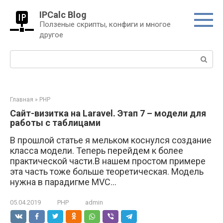
Перейти
IPCalc Blog
к
Ползеные скрипты, конфиги и многое
контенту
другое
Поиск:
Главная
»
PHP
Сайт-визитка на Laravel. Этап 7 – модели для
работы с таблицами
В прошлой статье я мельком коснулся создание
класса модели. Теперь перейдем к более
практической части.В нашем простом примере
эта часть тоже больше теоретическая. Модель
нужна в парадигме MVC...
05.04.2019
PHP
admin