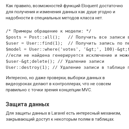
Как правило, возможностей функций Eloquent достаточно
для получения и изменения данных как душе угодно и
надобности в специальных методов класса нет.
/* Примеры обращение к модели: */
$posts
=
 Post
::
all
(
)
;
// Получить все записи 
$user
=
 User
::
find
(
1
)
;
// Получить запись по п
$model
=
 User
::
where
(
'votes'
,
'&gt;'
,
100
)
-&
gt
;
//если не найдена генерируется исключение и мож
$user
-&
gt
;
delete
(
)
;
// Удаление записи
User
::
destroy
(
1
)
;
// Удаление записи в таблице 
Интересно, но даже проверки, выборки данных в
видеоуроках делают в контроллерах, что не совсем
правильно с точки зрения концепции MVC.
Защита данных
Для защиты данных в Laravel есть интересный механизм,
закрывающий доступ к некоторым полям в таблицах.