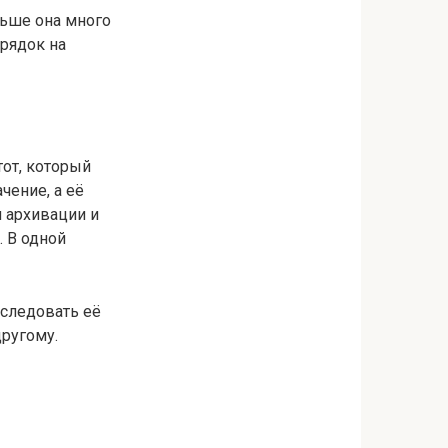
ньше она много
орядок на
тот, который
чение, а её
я архивации и
 В одной
оследовать её
другому.