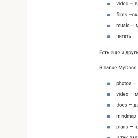
video — 
films —с
music — 
читать —
Есть еще и друг
В папке MyDocs 
photos —
video — 
docs — д
mindmap 
plans — 
и так дал