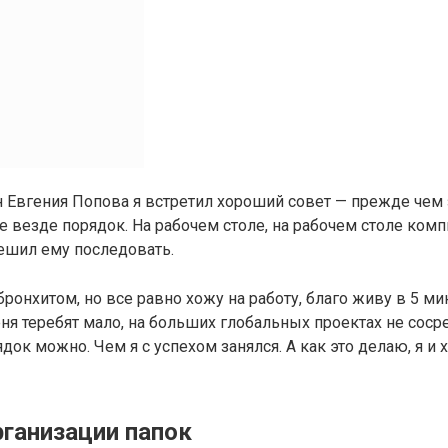
н Евгения Попова я встретил хороший совет — прежде чем
е везде порядок. На рабочем столе, на рабочем столе комп
 решил ему последовать.
бронхитом, но все равно хожу на работу, благо живу в 5 ми
еня теребят мало, на больших глобальных проектах не соср
док можно. Чем я с успехом занялся. А как это делаю, я и 
рганизации папок