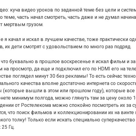
део: куча видео уроков по заданной теме без цели и систем
 теме, часть начал смотреть, часть даже и не думал начина
ит мертвым грузом.
 я качал и искал в лучшем качестве, тоже практически о
, их дети смотрят с удовольствием по много раз подряд.
что буквально в прошлое воскресенье я искал фильм и заше
м на просмотр, да еще и подключил его по HDMI его на тел
стве поглядел минут 30 без рекламы! То есть сейчас техн
рмального качества вполне достаточно интернета со скорост
 (которые вышли в этом или прошлом году), которые все 
нете минимум полгода, можно глянуть там за цену около 1
дении от Ростелекома можно спокойно посмотреть их за с
тся, что поиск фильмов и коллекционировании их на винте
акого толку! Только если искать специально суперкачество 
25 Гц.