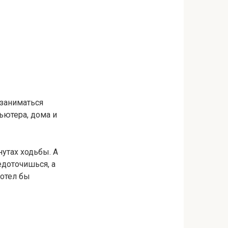
 заниматься
ьютера, дома и
нутах ходьбы. А
едоточишься, а
хотел бы