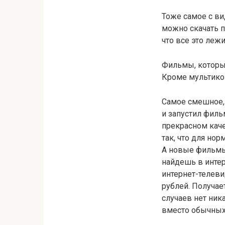
Тоже самое с ви
можно скачать по
что все это леж
Фильмы, которые
Кроме мультиков
Самое смешное, 
и запустил филь
прекрасном каче
так, что для но
А новые фильмы
найдешь в интер
интернет-телеви
рублей. Получае
случаев нет ник
вместо обычных 