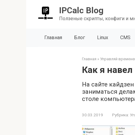
Перейти
IPCalc Blog
к
контенту
Ползеные скрипты, конфиги и м
Главная
Блог
Linux
CMS
Главная
»
Управляй времене
Как я навел
На сайте кайдзен
заниматься делам
столе компьютера,
30.03.2019
Рубрика:
Уп