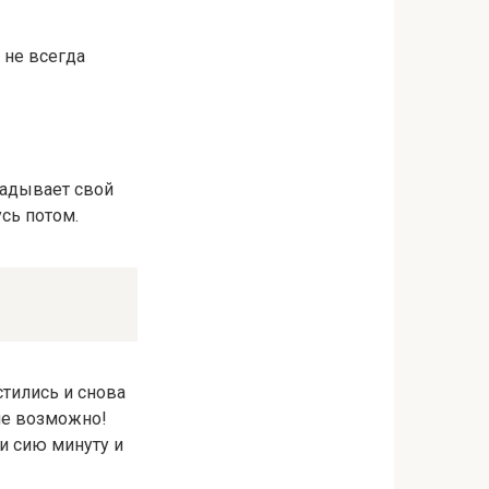
о не всегда
ладывает свой
усь потом.
стились и снова
 не возможно!
и сию минуту и