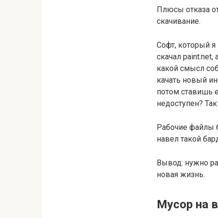
Плюсы отказа от
скачивание.
Софт, который я
скачал paint.net
какой смысл соб
качать новый ин
потом ставишь е
недоступен? Так 
Рабочие файлы бо
навел такой бард
Вывод: нужно ра
новая жизнь.
Мусор на в