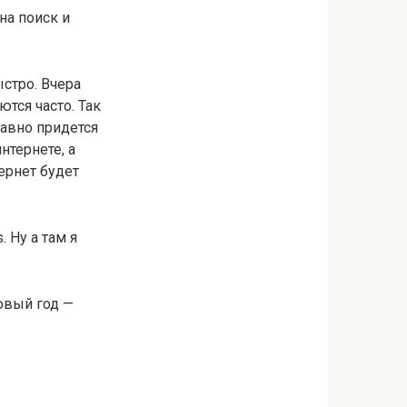
на поиск и
ыстро. Вчера
ются часто. Так
равно придется
нтернете, а
ернет будет
 Ну а там я
Новый год —