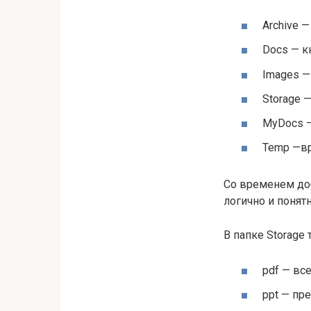
Archive —
Docs — к
Images —
Storage 
MyDocs 
Temp —вр
Со временем доб
логично и понятн
В папке Storage
pdf — все
ppt — пр