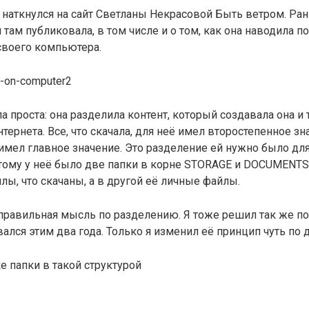
я наткнулся на сайт Светланы Некрасовой Быть ветром. Ра
там публиковала, в том числе и о том, как она наводила п
своего компьютера.
а проста: она разделила контент, который создавала она и 
нтернета. Все, что скачала, для неё имел второстепенное зна
имел главное значение. Это разделение ей нужно было дл
тому у неё было две папки в корне STORAGE и DOCUMENTS.
йлы, что скачаны, а в другой её личные файлы.
 правильная мысль по разделению. Я тоже решил так же п
вался этим два года. Только я изменил её принцип чуть по 
ке папки в такой структурой