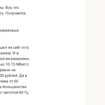
ы. Все, что
ть. Получается,
дноразовые.
л на сайт ivi.ru
евизор. И в
ологии развились
ью 10-15 Мбит/с.
равно не
00 рублей. Да и
умму от 60
 в большинстве
с частотой 60 Гц