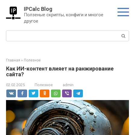
Перейти
IPCalc Blog
к
Ползеные скрипты, конфиги и многое
контенту
другое
Поиск:
Главная
»
Полезное
Как ИИ-контент влияет на ранжирование
сайта?
02.02.2025
Полезное
admin