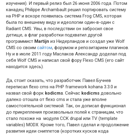
изучения). И первый релиз был 26 июня 2006 года. Потом
канадец Philippe Archambault решил портировать систему
на PHP и вскоре появилась система Frog CMS, которая
была по внешнему виду и идеологии один-в-один с
Radiant CMS. Увы, в последствии он забросил свое
детище, а флаг разработки подхватил другой
программист
Martijn
из Нидерландов и создал уже Wolf
CMS со своим
сайтом
, форумом и репозитарием плагинов.
Ну и в июле 2011 году Маслаков Александр доделал под
себя Wolf CMS и написал свой фору Flexo CMS (его сайт
находится здесь).
Да, стоит сказать, что разработчик Павел Бучнев
переписал flexo cms на PHP framework kohana 3.3.0 и
назвал свой форк
kodicms
. Сейчас
kodicms
довольно
далеко отошла от flexo cms и стала уже вполне
самостоятельной системой. Так, он дописал функционал
до прикрепления произвольных полей к страницам, что
стало похоже на модуля CCK drupal или TV (template
variables) MODX. Кроме того, Павел сделал и продолжение
развития идеи сниппетов (коротких кусков кода