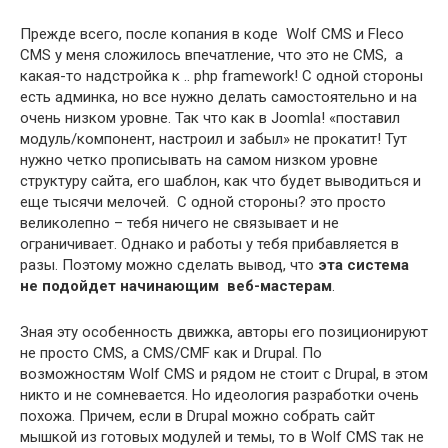
Прежде всего, после копания в коде Wolf CMS и Fleco
CMS у меня сложилось впечатление, что это не CMS, а
какая-то надстройка к .. php framework! С одной стороны
есть админка, но все нужно делать самостоятельно и на
очень низком уровне. Так что как в Joomla! «поставил
модуль/компонент, настроил и забыл» не прокатит! Тут
нужно четко прописывать на самом низком уровне
структуру сайта, его шаблон, как что будет выводиться и
еще тысячи мелочей. С одной стороны? это просто
великолепно – тебя ничего не связывает и не
ограничивает. Однако и работы у тебя прибавляется в
разы. Поэтому можно сделать вывод, что
эта система
не подойдет начинающим веб-мастерам
.
Зная эту особенность движка, авторы его позиционируют
не просто CMS, а СMS/CMF как и Drupal. По
возможностям Wolf CMS и рядом не стоит с Drupal, в этом
никто и не сомневается. Но идеология разработки очень
похожа. Причем, если в Drupal можно собрать сайт
мышкой из готовых модулей и темы, то в Wolf CMS так не