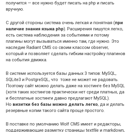
получится — все нужно будет писать на php и писать
вручную.
С другой стороны система очень легкая и понятная (
при
наличие знания языка php
). Расширения пишутся легко,
есть система наблюдения за событиями и потому
плагины могут вызываться именно там, где нужно. Это
наследие Radiant CMS со своим классом observer,
который и позволяет сделать гибким настройку плагинов
на события движка.
В системе используется базы данных 3 типов: MySQL,
SQLite3 и PostgreSQL, что тоже не может не радовать.
Поэтому сайт можно делать даже на хостинге без MySQL
(хотя таких хостингов практически нет среди платных, да
и бесплатные хостинги давно предлагают MySQL).
Но
визитки без базы можно делать легко
, да и делать
резервные копии такого сайта проще простого.
В поставке по умолчанию Wolf CMS имеет и редакторы,
поддерживающие разметку страницы textfile и markdown,