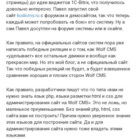
страницы) до идеи виджетов 1С-Bitrix, что получилось
довольно интересно. Павел запустил свой
сайт
kodicms.ru
с форумом и демосайтом, так что теперь
каждый может попробовать «в бою» его систему. Ну а
сам Павел досутпен на форуме системы или в скайпе.
Как правило, на официальных сайтов систем пора уже
написать победные реляции и о том, как Wolf CMS
«уделывает» все остальные движки и вообще как
прекрасен мир. Но это мой блог, а не официальный сайт.
Так что победных реляций не будет, а будет взвешенное
сравнение хороших и плохих сторон Wolf CMS.
Как правило, разработчики пишут что-то типа «вам не
нужно знать язык php, языки разметки html и css для
администрирования сайт на Wolf CMS». Это не ложь, но
маленькое преуменьшение. Без знаний php, html, css
сайта вам не построить! Причем нужно уверенное знание
этих языков для построения сайта. Да и для
администрирования сайта нужно тоже владеть этими
языками.