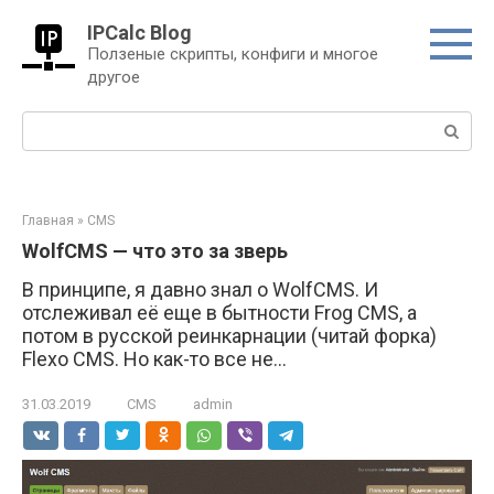
Перейти
IPCalc Blog
к
Ползеные скрипты, конфиги и многое
контенту
другое
Поиск:
Главная
»
CMS
WolfCMS — что это за зверь
В принципе, я давно знал о WolfCMS. И
отслеживал её еще в бытности Frog CMS, а
потом в русской реинкарнации (читай форка)
Flexo CMS. Но как-то все не...
31.03.2019
CMS
admin