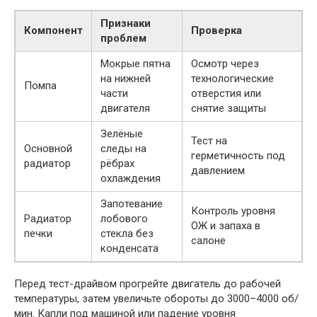
Признаки
Компонент
Проверка
проблем
Мокрые пятна
Осмотр через
на нижней
технологические
Помпа
части
отверстия или
двигателя
снятие защиты
Зелёные
Тест на
Основной
следы на
герметичность под
радиатор
рёбрах
давлением
охлаждения
Запотевание
Контроль уровня
Радиатор
лобового
ОЖ и запаха в
печки
стекла без
салоне
конденсата
Перед тест-драйвом прогрейте двигатель до рабочей
температуры, затем увеличьте обороты до 3000–4000 об/
мин. Капли под машиной или падение уровня