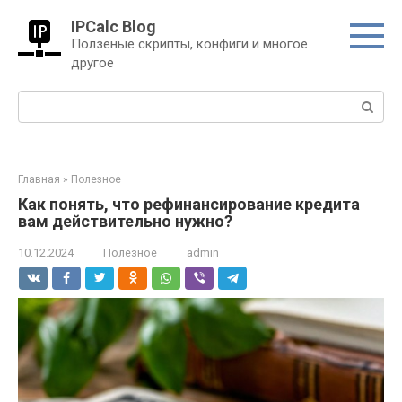
Перейти
IPCalc Blog
к
Ползеные скрипты, конфиги и многое
контенту
другое
Поиск:
Главная
»
Полезное
Как понять, что рефинансирование кредита
вам действительно нужно?
10.12.2024
Полезное
admin