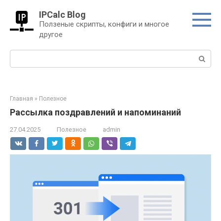
Перейти
IPCalc Blog
к
Ползеные скрипты, конфиги и многое
контенту
другое
Поиск:
Главная
»
Полезное
Рассылка поздравлений и напоминаний
27.04.2025
Полезное
admin