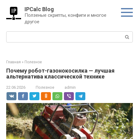
Перейти
IPCalc Blog
к
Ползеные скрипты, конфиги и многое
контенту
другое
Поиск:
Главная
»
Полезное
Почему робот-газонокосилка — лучшая
альтернатива классической технике
22.06.2026
Полезное
admin