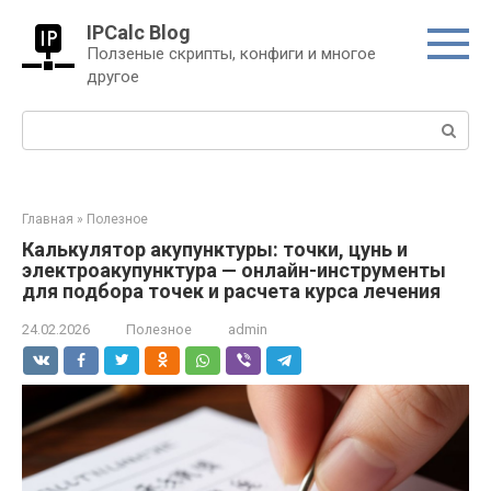
Перейти
IPCalc Blog
к
Ползеные скрипты, конфиги и многое
контенту
другое
Поиск:
Главная
»
Полезное
Калькулятор акупунктуры: точки, цунь и
электроакупунктура — онлайн-инструменты
для подбора точек и расчета курса лечения
24.02.2026
Полезное
admin