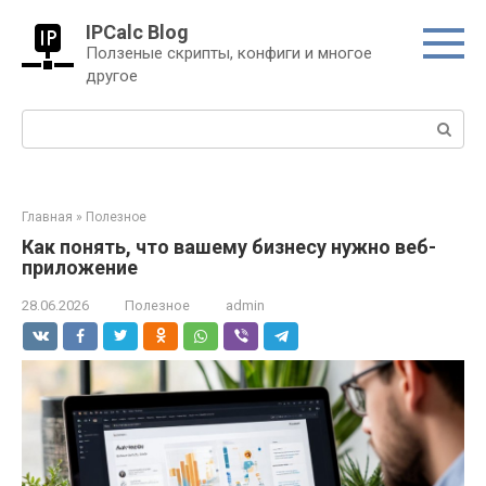
Перейти
IPCalc Blog
к
Ползеные скрипты, конфиги и многое
контенту
другое
Поиск:
Главная
»
Полезное
Как понять, что вашему бизнесу нужно веб-
приложение
28.06.2026
Полезное
admin