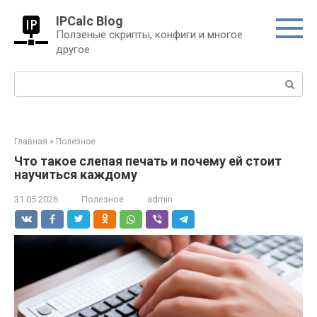
Перейти
IPCalc Blog
к
Ползеные скрипты, конфиги и многое
контенту
другое
Поиск:
Главная
»
Полезное
Что такое слепая печать и почему ей стоит
научиться каждому
31.05.2026
Полезное
admin