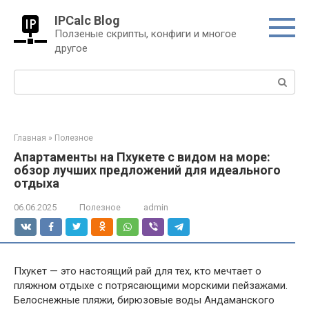
Перейти
IPCalc Blog
к
Ползеные скрипты, конфиги и многое
контенту
другое
Поиск:
Главная
»
Полезное
Апартаменты на Пхукете с видом на море:
обзор лучших предложений для идеального
отдыха
06.06.2025
Полезное
admin
Пхукет — это настоящий рай для тех, кто мечтает о
пляжном отдыхе с потрясающими морскими пейзажами.
Белоснежные пляжи, бирюзовые воды Андаманского