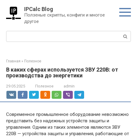
Перейти
IPCalc Blog
к
Ползеные скрипты, конфиги и многое
контенту
другое
Поиск:
Главная
»
Полезное
В каких сферах используется ЗВУ 220В: от
производства до энергетики
29.05.2025
Полезное
admin
Современное промышленное оборудование невозможно
представить без надежных устройств защиты и
управления. Одним из таких элементов являются ЗВУ
220В — устройства защиты и управления, работающие от