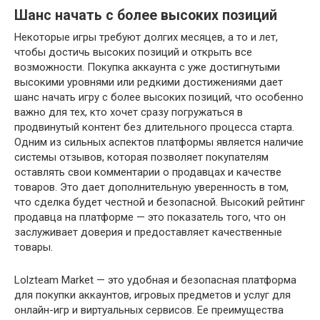
Шанс начать с более высоких позиций
Некоторые игры требуют долгих месяцев, а то и лет,
чтобы достичь высоких позиций и открыть все
возможности. Покупка аккаунта с уже достигнутыми
высокими уровнями или редкими достижениями дает
шанс начать игру с более высоких позиций, что особенно
важно для тех, кто хочет сразу погружаться в
продвинутый контент без длительного процесса старта.
Одним из сильных аспектов платформы является наличие
системы отзывов, которая позволяет покупателям
оставлять свои комментарии о продавцах и качестве
товаров. Это дает дополнительную уверенность в том,
что сделка будет честной и безопасной. Высокий рейтинг
продавца на платформе — это показатель того, что он
заслуживает доверия и предоставляет качественные
товары.
Lolzteam Market — это удобная и безопасная платформа
для покупки аккаунтов, игровых предметов и услуг для
онлайн-игр и виртуальных сервисов. Ее преимущества