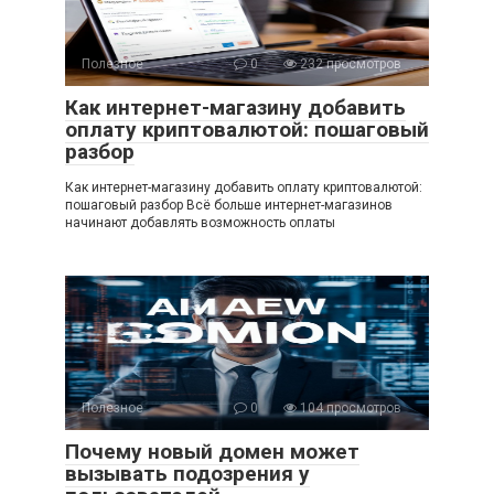
Полезное
0
232 просмотров
Как интернет-магазину добавить
оплату криптовалютой: пошаговый
разбор
Как интернет-магазину добавить оплату криптовалютой:
пошаговый разбор Всё больше интернет-магазинов
начинают добавлять возможность оплаты
Полезное
0
104 просмотров
Почему новый домен может
вызывать подозрения у