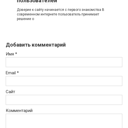
пользователей
Доверие к сайту начинается с первого знакомства В
современном интернете пользователь принимает
решение о
Добавить комментарий
Имя
*
Email
*
Сайт
Комментарий