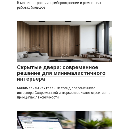
В машиностроении, приборостроении и ремонтных
работах большое
Полезное
0
111 просмотров
Скрытые двери: современное
решение для минималистичного
интерьера
Минимализм как главный тренд современного
интерьера Современный интерьер все чаще строится на
принципах лаконичности,