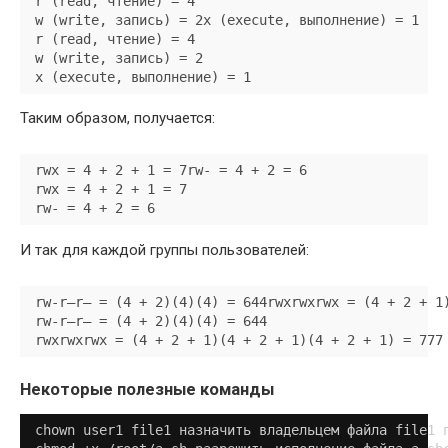
r (read, чтение) = 4

w (write, запись) = 2x (execute, выполнение) = 1

r (read, чтение) = 4

w (write, запись) = 2

x (execute, выполнение) = 1
Таким образом, получается:
rwx = 4 + 2 + 1 = 7rw- = 4 + 2 = 6

rwx = 4 + 2 + 1 = 7

rw- = 4 + 2 = 6
И так для каждой группы пользователей:
rw-r—r— = (4 + 2)(4)(4) = 644rwxrwxrwx = (4 + 2 + 1)
rw-r—r— = (4 + 2)(4)(4) = 644

rwxrwxrwx = (4 + 2 + 1)(4 + 2 + 1)(4 + 2 + 1) = 777
Некоторые полезные команды
chown user1 file1 назначить владельцем файла file1 п