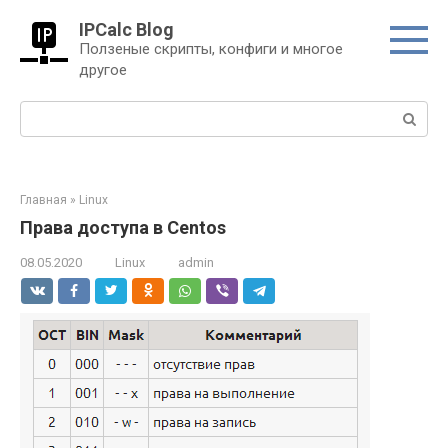
Перейти
IPCalc Blog
к
Ползеные скрипты, конфиги и многое
контенту
другое
Поиск:
Главная
»
Linux
Права доступа в Centos
08.05.2020
Linux
admin