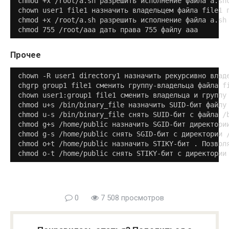
chmod +x /root/a.sh разрешить исполнение файла a.shc
chown user1 file1 назначить владельцем файла file1 п
chmod +x /root/a.sh разрешить исполнение файла a.sh

chmod 755 /root/aaa дать права 755 файлу aaa
Прочее
chown -R user1 directory1 назначить рекурсивно владе
chgrp group1 file1 сменить группу-владельца файла fi
chown user1:group1 file1 сменить владельца и группу 
chmod u+s /bin/binary_file назначить SUID-бит файлу
chmod u-s /bin/binary_file снять SUID-бит с файла /b
chmod g+s /home/public назначить SGID-бит директории
chmod g-s /home/public снять SGID-бит с директории /
chmod o+t /home/public назначить STIKY-бит . Позволя
chmod o-t /home/public снять STIKY-бит с директории
0
7 508 просмотров